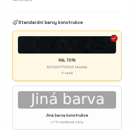
Standardní barvy konstrukce
RAL 7016
AE03057701620 (Axalta)
V ceně
Jiná barva konstrukce
+7 % ceníkové ceny